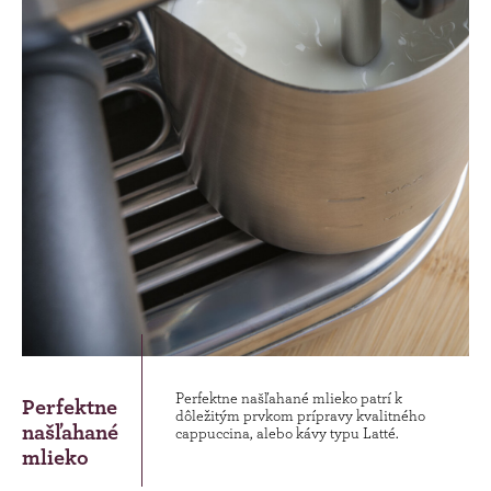
Perfektne našľahané mlieko patrí k
Perfektne
dôležitým prvkom prípravy kvalitného
našľahané
cappuccina, alebo kávy typu Latté.
mlieko