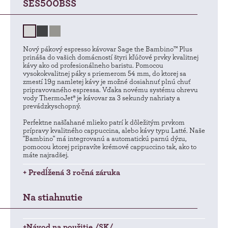
SES500BSS
Nový pákový espresso kávovar Sage the Bambino™ Plus
prináša do vašich domácností štyri kľúčové prvky kvalitnej
kávy ako od profesionálneho baristu. Pomocou
vysokokvalitnej páky s priemerom 54 mm, do ktorej sa
zmestí 19g namletej kávy je možné dosiahnuť plnú chuť
pripravovaného espressa. Vďaka novému systému ohrevu
vody ThermoJet® je kávovar za 3 sekundy nahriaty a
prevádzkyschopný.
Perfektne našľahané mlieko patrí k dôležitým prvkom
prípravy kvalitného cappuccina, alebo kávy typu Latté. Naše
"Bambino" má integrovanú a automatickú parnú dýzu,
pomocou ktorej pripravíte krémové cappuccino tak, ako to
máte najradšej.
+ Predĺžená 3 ročná záruka
Na stiahnutie
+Návod na použitie /SK/