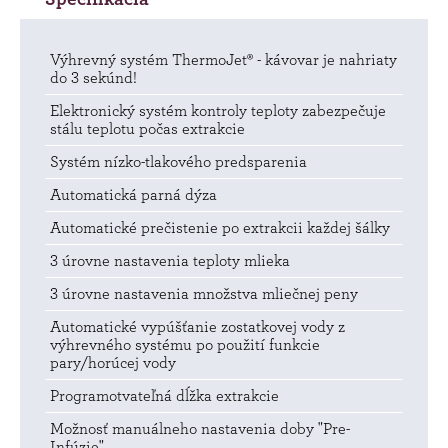
Výhrevný systém ThermoJet® - kávovar je nahriaty
do 3 sekúnd!
Elektronický systém kontroly teploty zabezpečuje
stálu teplotu počas extrakcie
Systém nízko-tlakového predsparenia
Automatická parná dýza
Automatické prečistenie po extrakcii každej šálky
3 úrovne nastavenia teploty mlieka
3 úrovne nastavenia množstva mliečnej peny
Automatické vypúšťanie zostatkovej vody z
výhrevného systému po použití funkcie
pary/horúcej vody
Programotvateľná dĺžka extrakcie
Možnosť manuálneho nastavenia doby "Pre-
Infúzie"