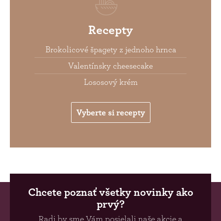
Recepty
Brokolicové špagety z jednoho hrnca
Valentínsky cheesecake
Lososový krém
Vyberte si recepty
Chcete poznať všetky novinky ako
prvý?
Radi by sme Vám posielali naše akcie a