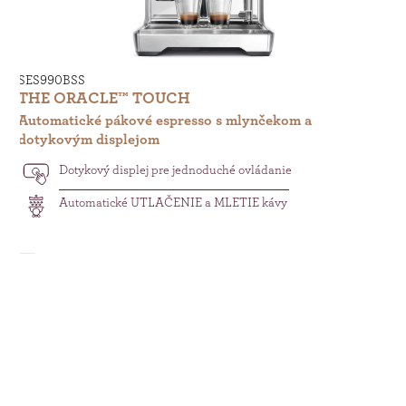
SES990BSS
SE
THE ORACLE™ TOUCH
T
Automatické pákové espresso s mlynčekom a
Au
dotykovým displejom
do
Dotykový displej pre jednoduché ovládanie
Automatické UTLAČENIE a MLETIE kávy