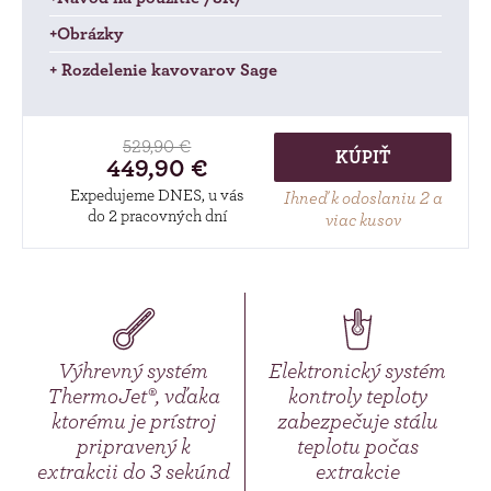
+Obrázky
+ Rozdelenie kavovarov Sage
529,90 €
KÚPIŤ
449,90 €
Expedujeme DNES, u vás
Ihneď k odoslaniu 2 a
do 2 pracovných dní
viac kusov
Výhrevný systém
Elektronický systém
ThermoJet®, vďaka
kontroly teploty
ktorému je prístroj
zabezpečuje stálu
pripravený k
teplotu počas
extrakcii do 3 sekúnd
extrakcie