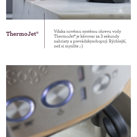
Vďaka novému systému ohrevu vody
ThermoJet®
ThermoJet® je kávovar za 3 sekundy
nahriaty a prevádzkyschopný. Rýchlejší,
než si myslíte ;-)