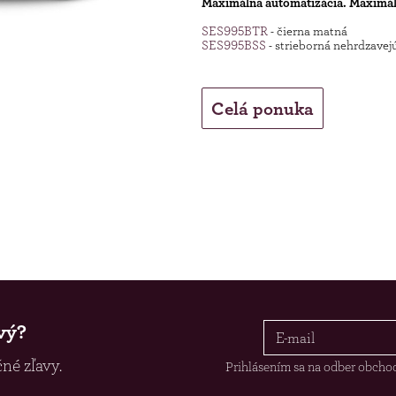
Maximálna automatizácia. Maximá
SES995BTR
- čierna matná
SES995BSS
- strieborná nehrdzavej
Celá ponuka
vý?
né zľavy.
Prihlásením sa na odber obch