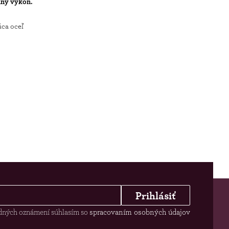
lny výkon.
úca oceľ
Prihlásiť
odných oznámení súhlasím so
spracovaním osobných údajov