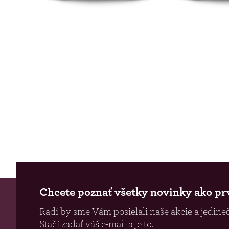
Chcete poznať všetky novinky ako pr
Radi by sme Vám posielali naše akcie a jedineč
Stačí zadať váš e-mail a je to.