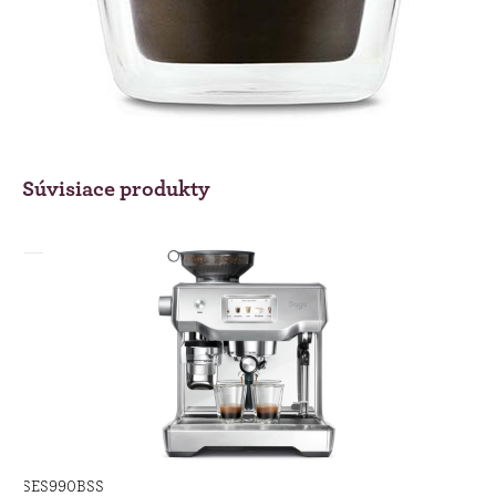
Súvisiace produkty
SES990BSS
SE