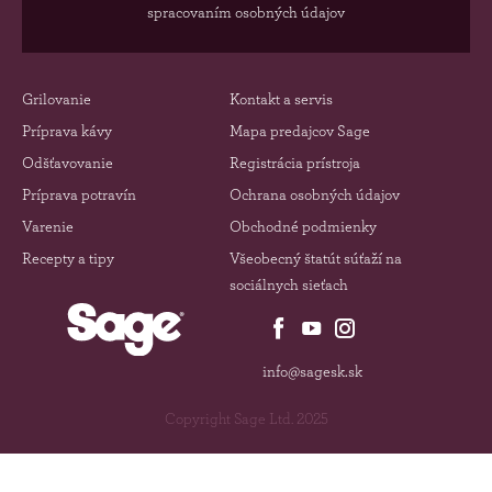
spracovaním osobných údajov
Grilovanie
Kontakt a servis
Príprava kávy
Mapa predajcov Sage
Odšťavovanie
Registrácia prístroja
Príprava potravín
Ochrana osobných údajov
Varenie
Obchodné podmienky
Recepty a tipy
Všeobecný štatút súťaží na
sociálnych sieťach
info@sagesk.sk
Copyright Sage Ltd. 2025