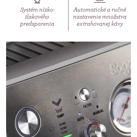
Systém nízko-
Automatické a ručné
tlakového
nastavenie množstva
predsparenia
extrahovanej kávy