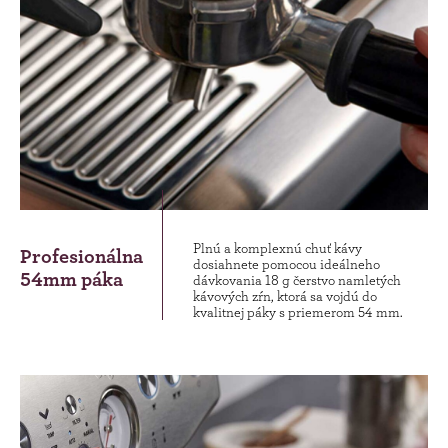
Plnú a komplexnú chuť kávy
Profesionálna
dosiahnete pomocou ideálneho
54mm páka
dávkovania 18 g čerstvo namletých
kávových zŕn, ktorá sa vojdú do
kvalitnej páky s priemerom 54 mm.