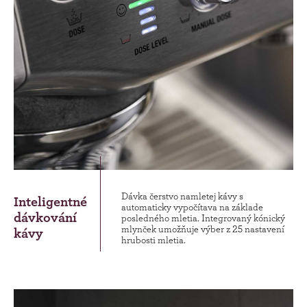
Dávka čerstvo namletej kávy s
Inteligentné
automaticky vypočítava na základe
dávkování
posledného mletia. Integrovaný kónický
mlynček umožňuje výber z 25 nastavení
kávy
hrubosti mletia.