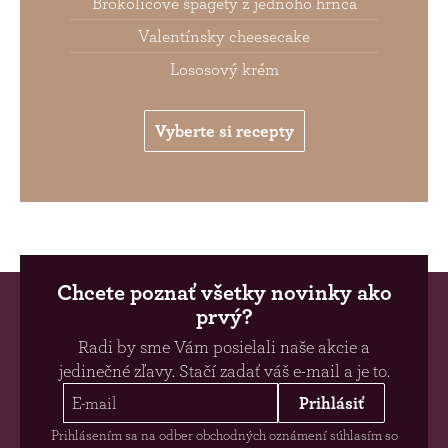
Brokolicové špagety z jednoho hrnca
Valentínsky cheesecake
Lososový krém
Vyberte si recepty
Chcete poznať všetky novinky ako
prvý?
Radi by sme Vám posielali naše akcie a
jedinečné zľavy. Stačí zadať váš e-mail a je to.
Prihlásiť
Prihlásením sa na odber obchodných oznámení súhlasím so