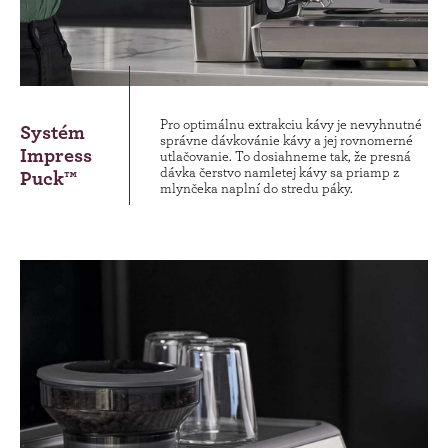
Pro optimálnu extrakciu kávy je nevyhnutné
Systém
správne dávkovánie kávy a jej rovnomerné
Impress
utlačovanie. To dosiahneme tak, že presná
dávka čerstvo namletej kávy sa priamp z
Puck™
mlynčeka naplní do stredu páky.