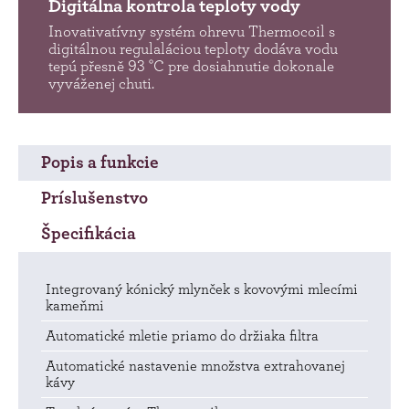
Digitálna kontrola teploty vody
Inovativatívny systém ohrevu Thermocoil s
digitálnou regulaláciou teploty dodáva vodu
tepú přesně 93 °C pre dosiahnutie dokonale
vyváženej chuti.
Popis a funkcie
Príslušenstvo
Špecifikácia
Integrovaný kónický mlynček s kovovými mlecími
kameňmi
Automatické mletie priamo do držiaka filtra
Automatické nastavenie množstva extrahovanej
kávy