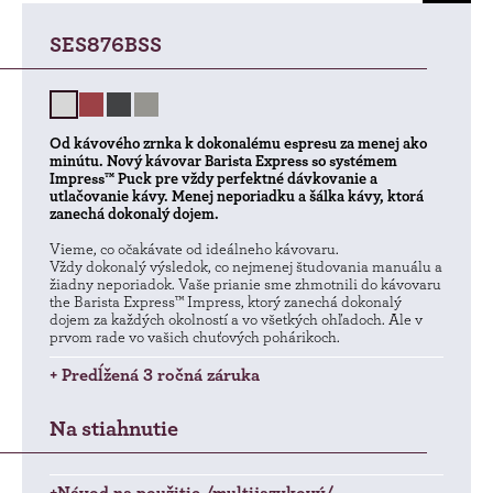
SES876BSS
Od kávového zrnka k dokonalému espresu za menej ako
minútu. Nový kávovar Barista Express so systémem
Impress™ Puck pre vždy perfektné dávkovanie a
utlačovanie kávy. Menej neporiadku a šálka kávy, ktorá
zanechá dokonalý dojem.
Vieme, co očakávate od ideálneho kávovaru.
Vždy dokonalý výsledok, co nejmenej študovania manuálu a
žiadny neporiadok. Vaše prianie sme zhmotnili do kávovaru
the Barista Express™ Impress, ktorý zanechá dokonalý
dojem za každých okolností a vo všetkých ohľadoch. Ale v
prvom rade vo vašich chuťových pohárikoch.
+ Predĺžená 3 ročná záruka
Na stiahnutie
+Návod na použitie /multijazykový/