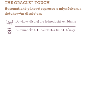
THE ORACLE™ TOUCH
T
Automatické pákové espresso s mlynčekom a
Au
dotykovým displejom
do
Dotykový displej pre jednoduché ovládanie
Automatické UTLAČENIE a MLETIE kávy