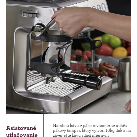
Namletú kávu v páke rovnomerne utláča
Asistované
pákový tamper, ktorý vytvorí 10kg tlak a na
utlačovanie
záver ešte kávu stlačí miernym