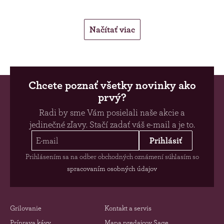
Načítať viac
Chcete poznať všetky novinky ako
prvý?
Radi by sme Vám posielali naše akcie a
jedinečné zľavy. Stačí zadať váš e-mail a je to.
Prihlásiť
Prihlásením sa na odber obchodných oznámení súhlasím so
spracovaním osobných údajov
Grilovanie
Kontakt a servis
Príprava kávy
Mapa predajcov Sage