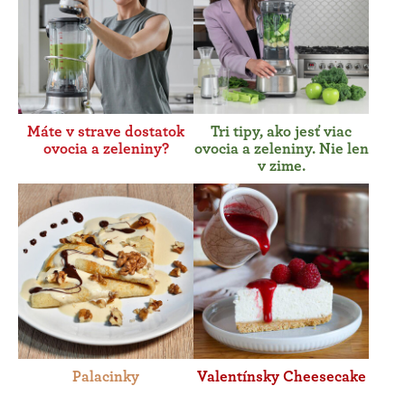
Máte v strave dostatok
Tri tipy, ako jesť viac
ovocia a zeleniny?
ovocia a zeleniny. Nie len
v zime.
Palacinky
Valentínsky Cheesecake