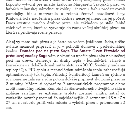
Esposito vytvoril pre mladú kráľovnú Margarétu Savojskú pizzu vo
farbách talianskej národnej trikolóry - červenú farbu predstavovali
paradajky, bielu mozzarella a zelenú čerstvé bazalkové listy.
Kráľovná bola nadšená a pizza dodnes nesie jej meno na jej počesť.
Dnes existuje mnoho druhov pizze, ale základom je stále ľahké
chlebové cesto, ktoré sa vytvaruje do tvaru veľkej okrúhlej pizze, na
ktorú sa pridávajú rôzne prísady.
Ak aj vy máte radi pizzu a je často na vašom jedálnom lístku, určite
uvítate možnosť pripraviť si ju v pohodlí domova v profesionálnej
kvalite.
Domáca pec na pizzu Sage The Smart Oven Pizzaiolo od
prémiovej značky Sage
vám v okamihu upečie pizzu ako v skutočnej
peci na drevo. Generuje tri druhy tepla - kondukčné, sálavé a
konvekčné - a dokáže dosiahnuť teplotu až 400 °C. Systémy riadenia
teploty iQ a PID spolu s technológiou odrážania tepla zabezpečujú
optimalizovaný tok tepla. Prírodný kordieritový kameň sa rýchlo a
rovnomerne zahreje a rúra potom dokáže pripraviť skutočnú pizzu za
2 minúty. Môžete si vybrať zo 7 automatických programov alebo
zvoliť manuálny režim. Kombinácia žiaruvzdorného dvojitého skla a
izolácie zaisťuje, že extrémne teploty zostanú vnútri, zatiaľ čo
vonkajšie povrchy zostanú čo najchladnejšie. S rozmermi 46 x 47 x
27 cm nezaberie príliš veľa miesta a vykúzli pizzu s priemerom 30
cm.