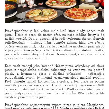
Pravdepodobne je len veľmi málo ľudí, ktorí nikdy neochutnali
pizzu. Našla si cestu do našich sŕdc, na naše jedálne lístky a do
našich kuchýň. Deti aj dospelí si ju radi vychutnávajú pri rôznych
príležitostiach - niekedy nám pomôže zahnať hlad ako rýchle
občerstvenie na ulici, inokedy si ju objednáme na obed v práci alebo
si ju vychutnáme večer v reštaurácii s rodinou či priateľmi. Skrátka,
pizza je fenomén, ktorý dobyl svet. A nielen svet, vlastne sa pozrela
aj za jeho hranice do vesmíru.
Kam však siahajú jeho korene? Názov pizza, odvodený od slova
picea z neapolského dialektu taliančiny, sa vzťahoval na pečené
placky z kysnutého cesta s ďalšími prísadami - najčastejšie
paradajkami, syrom, bylinkami, cesnakom alebo malými rybami.
Prvé pizzerie vznikli koncom 17. storočia. Sláva pizze sa potom
rozšírila po celom svete a v 19. a 20. storočí ju výrazne rozšírili
talianski prisťahovalci v Amerike. V roku 1948 sa na svete objavilo
prvé predpripravené cesto na pizzu a v roku 1957 bola na trh
uvedená prvá mrazená pizza.
Pravdepodobne najznámejším typom pizze je pizza Margherita,
ktorá uzrela svetlo sveta v roku 1899. Vtedy neapolský pekár Rafael