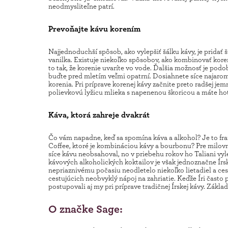
neodmysliteľne patrí.
Prevoňajte kávu korením
Najjednoduchší spôsob, ako vylepšiť šálku kávy, je pridať š
vanilka. Existuje niekoľko spôsobov, ako kombinovať kore
to tak, že korenie uvaríte vo vode. Ďalšia možnosť je pod
buďte pred mletím veľmi opatrní. Dosiahnete síce najaroma
korenia. Pri príprave korenej kávy začnite preto radšej jem
polievkovú lyžicu mlieka s napenenou škoricou a máte ho
Káva, ktorá zahreje dvakrát
Čo vám napadne, keď sa spomína káva a alkohol? Je to 
Coffee, ktoré je kombináciou kávy a bourbonu? Pre milo
síce kávu neobsahoval, no v priebehu rokov ho Taliani vyle
kávových alkoholických koktailov je však jednoznačne Írsk
nepriaznivému počasiu neodletelo niekoľko lietadiel a ces
cestujúcich neobvyklý nápoj na zahriatie. Keďže Íri často p
postupovali aj my pri príprave tradičnej Írskej kávy. Základ
O značke Sage: