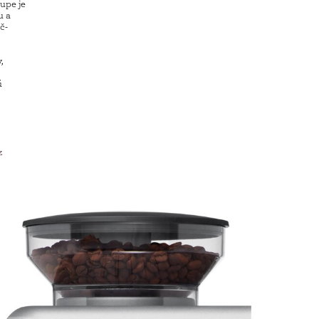
upe je
u a
č-
,
ú
z