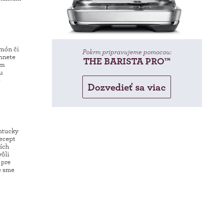
amón či
Pokrm pripravujeme pomocou:
ahnete
THE BARISTA PRO™
ím
u
e
Dozvedieť sa viac
ntucky
ecept
ších
vôli
 pre
e sme