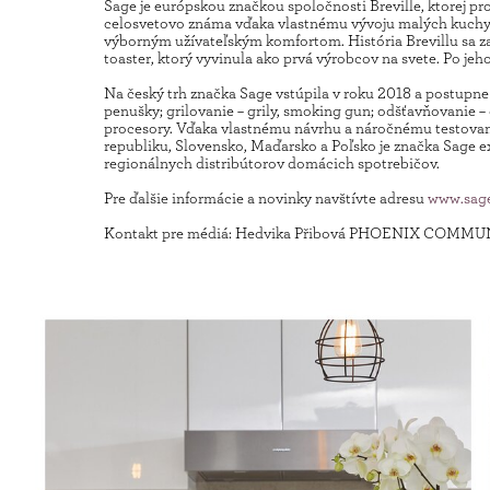
Sage je európskou značkou spoločnosti Breville, ktorej pro
celosvetovo známa vďaka vlastnému vývoju malých kuchyns
výborným užívateľským komfortom. História Brevillu sa zač
toaster, ktorý vyvinula ako prvá výrobcov na svete. Po jeh
Na český trh značka Sage vstúpila v roku 2018 a postupne
penušky; grilovanie – grily, smoking gun; odšťavňovanie –
procesory. Vďaka vlastnému návrhu a náročnému testovani
republiku, Slovensko, Maďarsko a Poľsko je značka Sage e
regionálnych distribútorov domácich spotrebičov.
Pre ďalšie informácie a novinky navštívte adresu
www.sag
Kontakt pre médiá: Hedvika Přibová PHOENIX COMMUNI