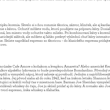
tipku korenia. Skvelo si s ňou rozumie škorica, zázvor, klinček, ale aj kard
nie s kávou. Ochutiť môžete vodu, ktorú použijete na prípravu kávy. Dosi
obná, len miesto vody ochutíte takto mlieko. Pri kombinovaní kávy s koren
tickejší zážitok, ale môžete aj ľahko prekryť výslednú chuť kávy intenzito
ne. Skúste napríklad espresso so škoricou – do klasického espressa pridajt
tovo.
francúzske Cafe Amore s koňakom a kvapkou Amaretta? Alebo americké Ke
vníkov alpského lyžovania to bude pravdepodobne Bomdardino. Pôvodný r
pšili a vymysleli nápoj, ktorý zahreje aj povzbudí. Jedným z najobľúbenej
a káva. Jej pôvod siaha až do roku 1942, keď na írskom letisku Shannon k
tujúci si krátili voľný čas v miestnom bare. Barman Joe Sheridan vymyslel
ridávali whiskey do čaju, Joe ju skúsil pridať aj do kávy. A rovnako ako Jo
 tvorí espresso, írska whiskey a šľahačka.