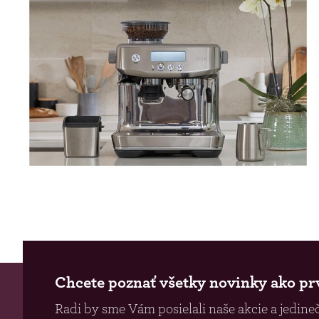
Chcete poznať všetky novinky ako pr
Radi by sme Vám posielali naše akcie a jedineč