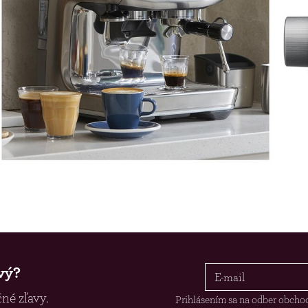
vý?
né zľavy.
Prihlásením sa na odber obch