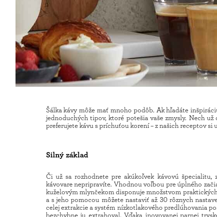
Šálka kávy môže mať mnoho podôb. Ak hľadáte inšpiráciu
jednoduchých tipov, ktoré potešia vaše zmysly. Nech u
preferujete kávu s príchuťou korení – z našich receptov si u
Silný základ
Či už sa rozhodnete pre akúkoľvek kávovú špecialitu, 
kávovare nepripravíte. Vhodnou voľbou pre úplného začia
kuželovým mlynčekom disponuje množstvom praktických vy
a s jeho pomocou môžete nastaviť až 30 rôznych nastaven
celej extrakcie a systém nízkotlakového predlúhovania pos
bezchybne ju extrahoval. Vďaka inovovanej parnej trys