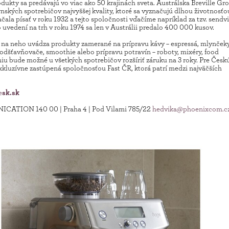
dukty sa predávajú vo viac ako 50 krajinách sveta. Austrálska Breville Gro
kých spotrebičov najvyššej kvality, ktoré sa vyznačujú dlhou životnosťo
ala písať v roku 1932 a tejto spoločnosti vďačíme napríklad za tzv. sendvi
o uvedení na trh v roku 1974 sa len v Austrálii predalo 400 000 kusov.
 na neho uvádza produkty zamerané na prípravu kávy – espressá, mlynčeky
 odšťavňovače, smoothie alebo prípravu potravín – roboty, mixéry, food
u bude možné u všetkých spotrebičov rozšíriť záruku na 3 roky. Pre Česk
xkluzívne zastúpená spoločnosťou Fast ČR, ktorá patrí medzi najväčších
e
sk.sk
CATION 140 00 | Praha 4 | Pod Vilami 785/22
hedvika@phoenixcom.c