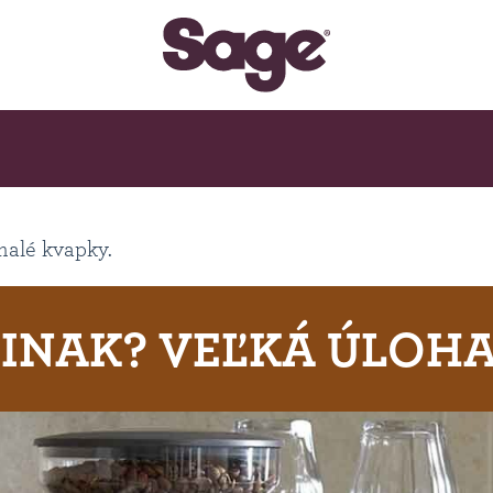
malé kvapky.
INAK? VEĽKÁ ÚLOHA