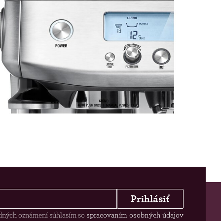
Prihlásiť
odných oznámení súhlasím so
spracovaním osobných údajov