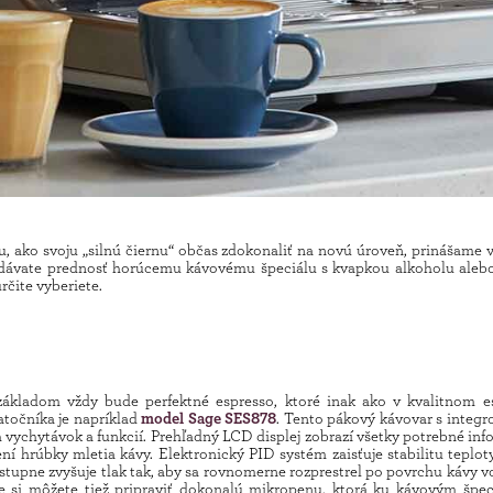
, ako svoju „silnú čiernu“ občas zdokonaliť na novú úroveň, prinášame 
ž dávate prednosť horúcemu kávovému špeciálu s kvapkou alkoholu alebo
rčite vyberiete.
základom vždy bude perfektné espresso, ktoré inak ako v kvalitnom e
točníka je napríklad
model Sage SES878
. Tento pákový kávovar s integ
chytávok a funkcií. Prehľadný LCD displej zobrazí všetky potrebné inf
í hrúbky mletia kávy. Elektronický PID systém zaisťuje stabilitu teplot
tupne zvyšuje tlak tak, aby sa rovnomerne rozprestrel po povrchu kávy vo 
ke si môžete tiež pripraviť dokonalú mikropenu, ktorá ku kávovým špec