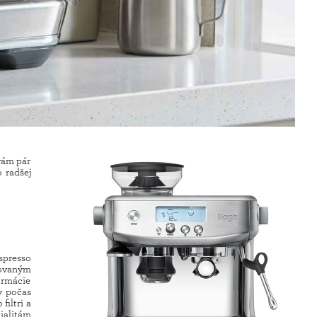
vám pár
 radšej
spresso
rovaným
ormácie
y počas
filtri a
ialitám