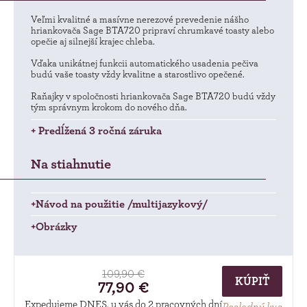
Veľmi kvalitné a masívne nerezové prevedenie nášho
hriankovača Sage BTA720 pripraví chrumkavé toasty alebo
opečie aj silnejší krajec chleba.
Vďaka unikátnej funkcii automatického usadenia pečiva
budú vaše toasty vždy kvalitne a starostlivo opečené.
Raňajky v spoločnosti hriankovača Sage BTA720 budú vždy
tým správnym krokom do nového dňa.
+ Predĺžená 3 ročná záruka
Na stiahnutie
+Návod na použitie /multijazykový/
+Obrázky
109,90 €
KÚPIŤ
77,90 €
Expedujeme DNES, u vás do 2 pracovných dní
Posledný kus