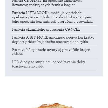
Funcia CRUMPET na opečenie anglických
lievancov, rozkrojených žemlí a bagiet
Funkcia LIFT&LOOK umožňuje v priebehu
opekania pečivo zdvihnúť a skontrolovať stupeň
jeho opečenia bez nutnosti prerušenia prevádzky
Funkcia okamžitého prerušenia CANCEL
Funkcia A BIT MORE umožňuje pečivo len krátko
dopiecť pridaním jedného toastovacieho cyklu
Extra veľké opekacie otvory aj pre väčšie krajce
chleba
LED diódy so stupnicou odpočítavania doby
toastovacieho cyklu