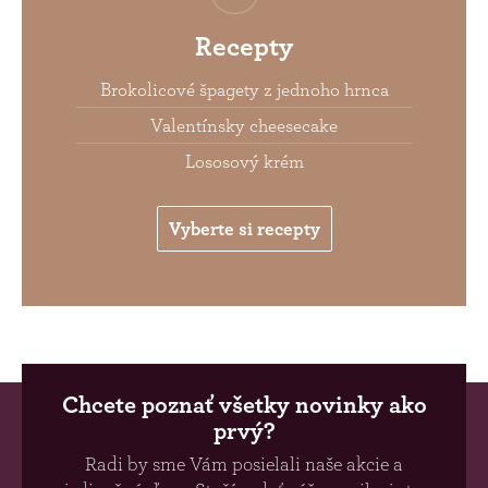
Recepty
Brokolicové špagety z jednoho hrnca
Valentínsky cheesecake
Lososový krém
Vyberte si recepty
Chcete poznať všetky novinky ako
prvý?
Radi by sme Vám posielali naše akcie a