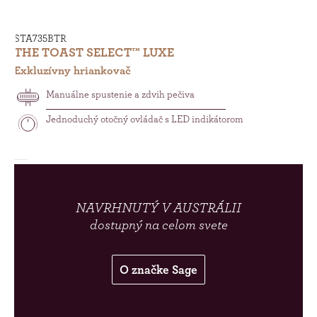
STA735BTR
THE TOAST SELECT™ LUXE
Exkluzívny hriankovač
Manuálne spustenie a zdvih pečiva
Jednoduchý otočný ovládač s LED indikátorom
NAVRHNUTÝ V AUSTRÁLII
dostupný na celom svete
O značke Sage