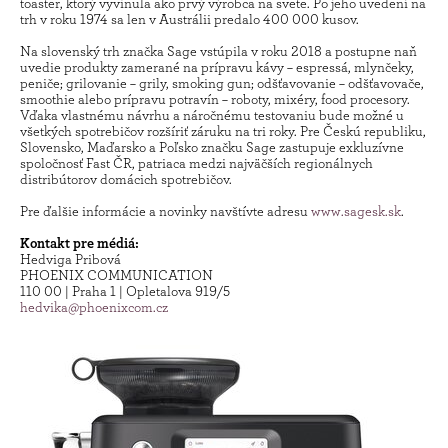
toaster, ktorý vyvinula ako prvý výrobca na svete. Po jeho uvedení na
trh v roku 1974 sa len v Austrálii predalo 400 000 kusov.
Na slovenský trh značka Sage vstúpila v roku 2018 a postupne naň
uvedie produkty zamerané na prípravu kávy – espressá, mlynčeky,
peniče; grilovanie – grily, smoking gun; odšťavovanie – odšťavovače,
smoothie alebo prípravu potravín – roboty, mixéry, food procesory.
Vďaka vlastnému návrhu a náročnému testovaniu bude možné u
všetkých spotrebičov rozšíriť záruku na tri roky. Pre Českú republiku,
Slovensko, Maďarsko a Poľsko značku Sage zastupuje exkluzívne
spoločnosť Fast ČR, patriaca medzi najväčších regionálnych
distribútorov domácich spotrebičov.
Pre ďalšie informácie a novinky navštívte adresu
www.sagesk.sk
.
Kontakt pre médiá:
Hedviga Pribová
PHOENIX COMMUNICATION
110 00 | Praha 1 | Opletalova 919/5
hedvika@phoenixcom.cz