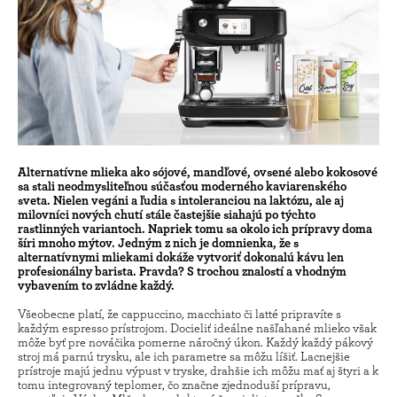
Alternatívne mlieka ako sójové, mandľové, ovsené alebo kokosové
sa stali neodmysliteľnou súčasťou moderného kaviarenského
sveta. Nielen vegáni a ľudia s intoleranciou na laktózu, ale aj
milovníci nových chutí stále častejšie siahajú po týchto
rastlinných variantoch. Napriek tomu sa okolo ich prípravy doma
šíri mnoho mýtov. Jedným z nich je domnienka, že s
alternatívnymi mliekami dokáže vytvoriť dokonalú kávu len
profesionálny barista. Pravda? S trochou znalostí a vhodným
vybavením to zvládne každý.
Všeobecne platí, že cappuccino, macchiato či latté pripravíte s
každým espresso prístrojom. Docieliť ideálne našľahané mlieko však
môže byť pre nováčika pomerne náročný úkon. Každý každý pákový
stroj má parnú trysku, ale ich parametre sa môžu líšiť. Lacnejšie
prístroje majú jednu výpust v tryske, drahšie ich môžu mať aj štyri a k
​​tomu integrovaný teplomer, čo značne zjednoduší prípravu,