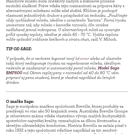
Mandľové mlieko dodá orieškový nádych a kokosové prinesie
exotickú sladkosť. Práve vďaka tejto rozmanitosti sa príprava kávy s
alternatívnymi mliekami môže zdať zložitá. Kľúčom je pochopiť
vlastnosti jednotlivých druhov a prispôsobiť im techniku. „
Používajte
vždy vychladené mlieko, ideálne s označením "barista". Parnú trysku
umiestnite tak, aby mlieko v kanvičke rotovalo, čím vznikne
našľahaná jemná mikropena. U alternatívnych mliek sa vyvarujte
príliš vysokej teploty, ideálne je okolo 65 – 70 °C. Vyššia teplota
môže spôsobiť zrážanie bielkovín a stratu chuti,
radí V. Mlčoch.
TIP OD SAGE:
V prípade, že si nechcete kupovať nový
kávovar
alebo už vlastníte
taký, ktorý nedisponuje tryskou na napeňovanie mlieka, ideálnym
riešením je zaobstarať si automatický penič mlieka.
Model Sage
BMF600
má Okrem teplej peny v rozmedzí od 40 do 80 °C vám
pripraví aj penu studenú, ktorá je vhodná napríklad do letných
drinkov.
O značke Sage:
Sage je európskou značkou spoločnosti Breville, ktorej produkty sa
predávajú vo viac ako 50 krajinách sveta. Austrálska Breville Groupe
je celosvetovo známa vďaka vlastnému vývoju malých kuchynských
spotrebičov najvyššej kvality, vyznačujúca sa dlhou životnosťou a
skvelým užívateľským komfortom. História Brevillu sa začala písať v
roku 1932 a tejto spoločnosti vďačíme napríklad za tzv. sendvič-