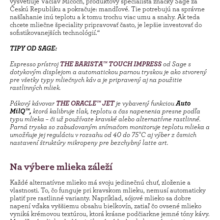
vysvetľuje Václav Mlčoch, produktový špecialista značky Sage za
Českú Republiku a pokračuje: mandľové. Tie potrebujú na správne
našľahanie inú teplotu a k tomu trochu viac umu a snahy. Ak teda
chcete mliečne špeciality pripravovať často, je lepšie investovať do
sofistikovanejších technológií.“
TIPY OD SAGE:
Espresso prístroj
THE BARISTA™ TOUCH IMPRESS
od Sage s
dotykovým displejom a automatickou parnou tryskou je ako stvorený
pre všetky typy mliečnych káv a je pripravený aj na použitie
rastlinných mliek.
Pákový kávovar
THE ORACLE™ JET
je vybavený funkciou
Auto
MilQ™
,
ktorá kalibruje tlak, teplotu a čas napenenia presne podľa
typu mlieka – či už používate kravské alebo alternatívne rastlinné.
Parná tryska so zabudovaným snímačom monitoruje teplotu mlieka a
umožňuje jej reguláciu v rozsahu od 40 do 75°C aj výber z ôsmich
nastavení štruktúry mikropeny pre bezchybný latte art.
Na výbere mlieka záleží
Každé alternatívne mlieko má svoju jedinečnú chuť, zloženie a
vlastnosti. To, čo funguje pri kravskom mlieku, nemusí automaticky
platiť pre rastlinné varianty. Napríklad, sójové mlieko sa dobre
napení vďaka vyššiemu obsahu bielkovín, zatiaľ čo ovsené mlieko
vyniká krémovou textúrou, ktorá krásne podčiarkne jemné tóny kávy.