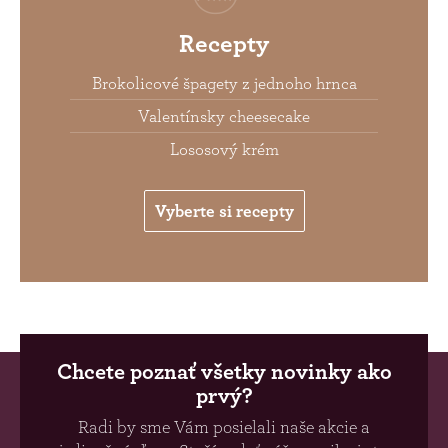
Recepty
Brokolicové špagety z jednoho hrnca
Valentínsky cheesecake
Lososový krém
Vyberte si recepty
Chcete poznať všetky novinky ako
prvý?
Radi by sme Vám posielali naše akcie a