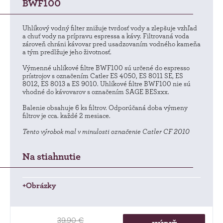
BWF100
Uhlíkový vodný filter znižuje tvrdosť vody a zlepšuje vzhľad
a chuť vody na prípravu espressa a kávy. Filtrovaná voda
zároveň chráni kávovar pred usadzovaním vodného kameňa
a tým predlžuje jeho životnosť.
Výmenné uhlíkové filtre BWF100 sú určené do espresso
prístrojov s označením Catler ES 4050, ES 8011 SE, ES
8012, ES 8013 a ES 9010. Uhlíkové filtre BWF100 nie sú
vhodné do kávovarov s označením SAGE BESxxx.
Balenie obsahuje 6 ks filtrov. Odporúčaná doba výmeny
filtrov je cca. každé 2 mesiace.
Tento výrobok mal v minulosti označenie Catler CF 2010
Na stiahnutie
+Obrázky
39,90 €