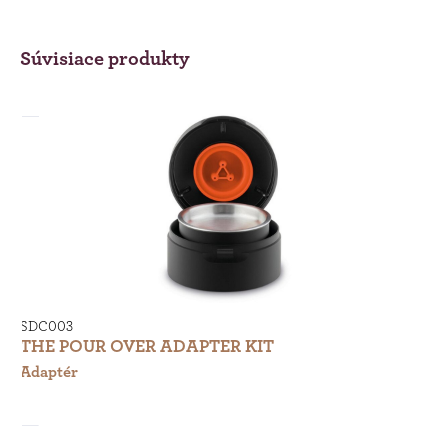
Súvisiace produkty
SDC003
BE
THE POUR OVER ADAPTER KIT
T
Adaptér
Ka
te