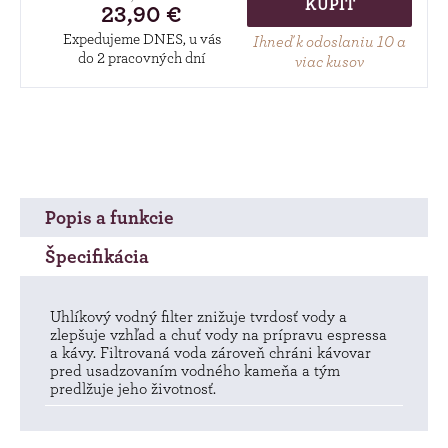
KÚPIŤ
23,90 €
Expedujeme DNES, u vás
Ihneď k odoslaniu 10 a
do 2 pracovných dní
viac kusov
Popis a funkcie
Špecifikácia
Uhlíkový vodný filter znižuje tvrdosť vody a
zlepšuje vzhľad a chuť vody na prípravu espressa
a kávy. Filtrovaná voda zároveň chráni kávovar
pred usadzovaním vodného kameňa a tým
predlžuje jeho životnosť.