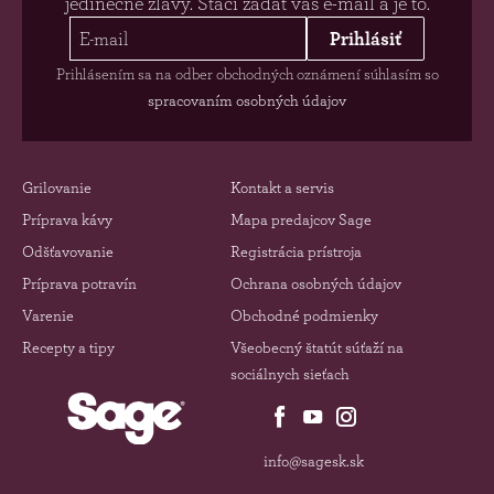
jedinečné zľavy. Stačí zadať váš e-mail a je to.
Prihlásiť
Prihlásením sa na odber obchodných oznámení súhlasím so
spracovaním osobných údajov
Grilovanie
Kontakt a servis
Príprava kávy
Mapa predajcov Sage
Odšťavovanie
Registrácia prístroja
Príprava potravín
Ochrana osobných údajov
Varenie
Obchodné podmienky
Recepty a tipy
Všeobecný štatút súťaží na
sociálnych sieťach
info@sagesk.sk