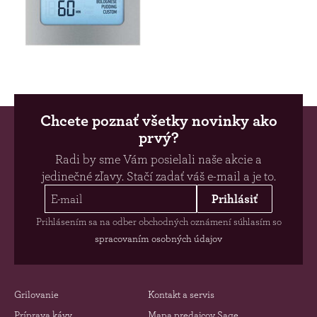
Chcete poznať všetky novinky ako
prvý?
Radi by sme Vám posielali naše akcie a
jedinečné zľavy. Stačí zadať váš e-mail a je to.
Prihlásiť
Prihlásením sa na odber obchodných oznámení súhlasím so
spracovaním osobných údajov
Grilovanie
Kontakt a servis
Príprava kávy
Mapa predajcov Sage