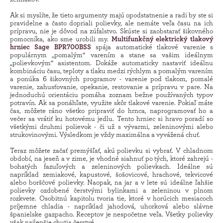
Ak si myslíte, že tieto argumenty majú opodstatnenie a radi by ste si
pravidelne a často dopriali polievky, ale nemáte veľa času na ich
prípravu, nie je dôvod na zúfalstvo. Skúste si zaobstarať šikovného
pomocníka, ako sme urobili my.
Multifunkčný elektrický tlakový
hrniec Sage BPR700BSS
spája automatické tlakové varenie s
populárnym „pomalým“ varením a stane sa vašim ideálnym
„polievkovým“ asistentom. Dokáže automaticky nastaviť ideálnu
kombináciu času, teploty a tlaku medzi rýchlym a pomalým varením
a ponúka 6 šikovných programov - varenie pod tlakom, pomalé
varenie, zahusťovanie, opekanie, restovanie a prípravu v pare. Na
jednoduchú orientáciu pomáha zoznam bežne používaných typov
potravín. Ak sa ponáhľate, využite skôr tlakové varenie. Pokiaľ máte
čas, môžete ráno všetko pripraviť do hrnca, naprogramovať ho a
večer sa vrátiť ku hotovému jedlu. Tento hrniec si hravo poradí so
všetkými druhmi polievok - či už s vývarmi, zeleninovými alebo
strukovinovými. Výsledkom je vždy maximálna a vyvážená chuť.
Teraz môžete začať premýšľať, akú polievku si vybrať. V chladnom
období, na jeseň a v zime, je vhodné siahnuť po tých, ktoré zahrejú -
bohatých fazuľových a zeleninových polievkach. Ideálne sú
napríklad zemiakové, kapustové, šošovicové, hrachové, tekvicové
alebo borščové polievky. Naopak, na jar a v lete sú ideálne ľahšie
polievky ozdobené čerstvými bylinkami a zeleninou v plnom
rozkvete. Osobitnú kapitolu tvoria tie, ktoré v horúcich mesiacoch
príjemne chladia - napríklad jahodová, uhorková alebo slávne
španielske gazpacho. Receptov je nespočetne veľa. Všetky polievky
však najlepšie chutia čerstvé.