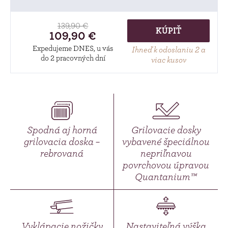
139,90 €
KÚPIŤ
109,90 €
Expedujeme DNES, u vás
Ihneď k odoslaniu 2 a
do 2 pracovných dní
viac kusov
Spodná aj horná
Grilovacie dosky
grilovacia doska –
vybavené špeciálnou
rebrovaná
nepriľnavou
povrchovou úpravou
Quantanium™
Vyklápacie nožičky
Nastaviteľná výška