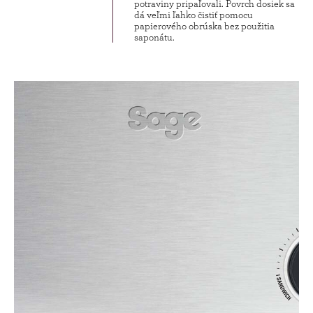
potraviny pripaľovali. Povrch dosiek sa
dá veľmi ľahko čistiť pomocu
papierového obrúska bez použitia
saponátu.