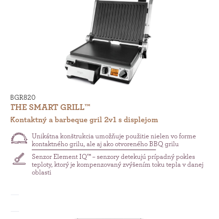
BGR820
THE SMART GRILL™
Kontaktný a barbeque gril 2v1 s displejom
Unikátna konštrukcia umožňuje použitie nielen vo forme
kontaktného grilu, ale aj ako otvoreného BBQ grilu
Senzor Element IQ™ – senzory detekujú prípadný pokles
teploty, ktorý je kompenzovaný zvýšením toku tepla v danej
oblasti