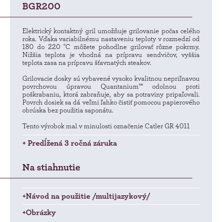
BGR200
Elektrický kontaktný gril umožňuje grilovanie počas celého
roka. Vďaka variabilnému nastaveniu teploty v rozmedzí od
180 do 220 °C môžete pohodlne grilovať rôzne pokrmy.
Nižšia teplota je vhodná na prípravu sendvičov, vyššia
teplota zasa na prípravu šťavnatých steakov.
Grilovacie dosky sú vybavené vysoko kvalitnou nepriľnavou
povrchovou úpravou Quantanium™ odolnou proti
poškrabaniu, ktorá zabraňuje, aby sa potraviny pripaľovali.
Povrch dosiek sa dá veľmi ľahko čistiť pomocou papierového
obrúska bez použitia saponátu.
Tento výrobok mal v minulosti označenie Catler GR 4011
+ Predĺžená 3 ročná záruka
Na stiahnutie
+Návod na použitie /multijazykový/
+Obrázky