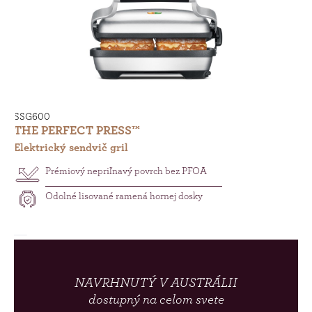
SSG600
THE PERFECT PRESS™
Elektrický sendvič gril
Prémiový nepriľnavý povrch bez PFOA
Odolné lisované ramená hornej dosky
NAVRHNUTÝ V AUSTRÁLII
dostupný na celom svete