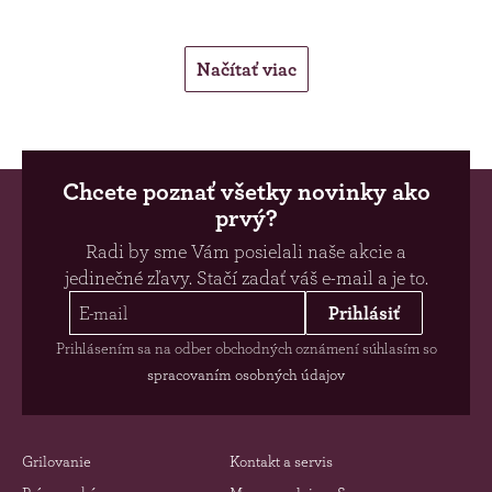
Načítať viac
Chcete poznať všetky novinky ako
prvý?
Radi by sme Vám posielali naše akcie a
jedinečné zľavy. Stačí zadať váš e-mail a je to.
Prihlásiť
Prihlásením sa na odber obchodných oznámení súhlasím so
spracovaním osobných údajov
Grilovanie
Kontakt a servis