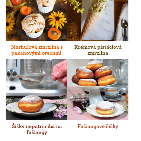
Marhuľová zmrzlina s
Krémová pistáciová
pekanovými orechmi.
zmrzlina
Šišky nepatria iba na
Fašiangové šišky
fašiangy